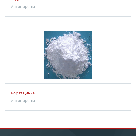
Антипирены
Борат цинка
Антипирены